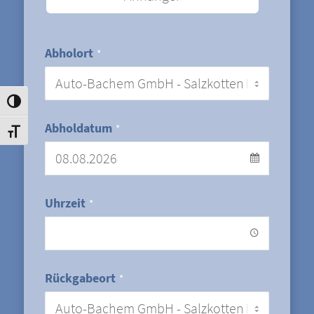
Abholort
*
Umschalten auf hohe Kontraste
Abholdatum
*
Schrift vergrößern
Uhrzeit
*
Rückgabeort
*