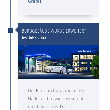
GmbH
.
BÜROGEBÄUDE WURDE ERWEITERT
im Jahr 2003
Der Platz im Büro und in der
Halle reichte wieder einmal
nicht mehr aus. Das