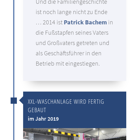
Und die Familiengeschichte
ist noch lange nicht zu Ende
… 2014 ist
Patrick Bachem
in
die Fußstapfen seines Vaters
und Großvaters getreten und
als Geschäftsführer in den
Betrieb mit eingestiegen.
XXL-WASCHANLAGE WIRD FERTIG
GEBAUT
im Jahr 2019