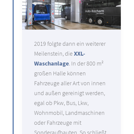
2019 folgte dann ein weiterer
Meilenstein, die
XXL-
Waschanlage
. In der 800 m²
großen Halle können
Fahrzeuge aller Art von innen
und außen gereinigt werden,
egal ob Pkw, Bus, Lkw,
Wohnmobil, Landmaschinen
oder Fahrzeuge mit
Sonderaufbauten. So schließt