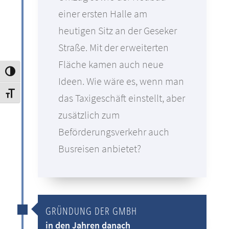
einer ersten Halle am
heutigen Sitz an der Geseker
Straße. Mit der erweiterten
Fläche kamen auch neue
Umschalten auf hohe Kontraste
Ideen. Wie wäre es, wenn man
Schrift vergrößern
das Taxigeschäft einstellt, aber
zusätzlich zum
Beförderungsverkehr auch
Busreisen anbietet?
GRÜNDUNG DER GMBH
in den Jahren danach