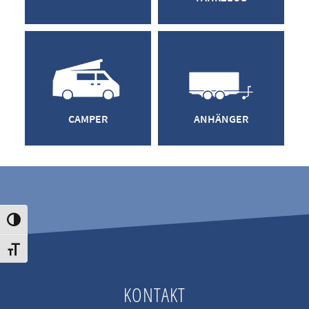
CAMPER
ANHÄNGER
Umschalten auf hohe Kontraste
Schrift vergrößern
KONTAKT